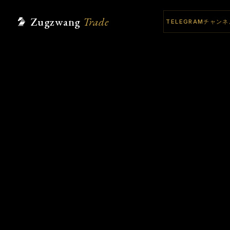
Zugzwang
Trade
TELEGRAMチャン