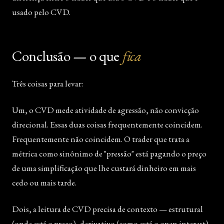
usado pelo CVD.
Conclusão — o que
fica
Três coisas para levar:
Um, o CVD mede atividade de agressão, não convicção
direcional. Essas duas coisas frequentemente coincidem.
Frequentemente não coincidem. O trader que trata a
métrica como sinônimo de "pressão" está pagando o preço
de uma simplificação que lhe custará dinheiro em mais
cedo ou mais tarde.
Dois, a leitura de CVD precisa de contexto — estrutural
(onde está o preço), derivativo (como está o open interest),